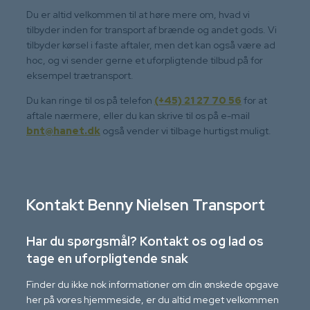
​Du er altid velkommen til at høre mere om, hvad vi
tilbyder inden for transport af brænde og andet gods. Vi
tilbyder kørsel i faste aftaler, men det kan også være ad
hoc, og vi sender gerne et uforpligtende tilbud på for
eksempel trætransport.
Du kan ringe til os på telefon
(+45) 21 27 70 56
for at
aftale nærmere, eller du kan skrive til os på e-mail
bnt@hanet.dk
også vender vi tilbage hurtigst muligt.
Kontakt Benny Nielsen Transport
Har du spørgsmål? Kontakt os og lad os
tage en uforpligtende snak
Finder du ikke nok informationer om din ønskede opgave
her på vores hjemmeside, er du altid meget velkommen