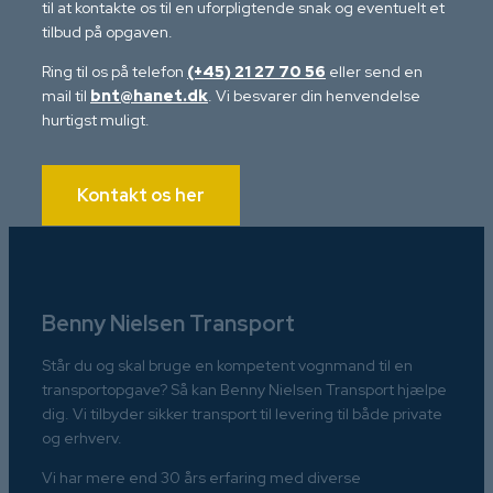
til at kontakte os til en uforpligtende snak og eventuelt et
tilbud på opgaven.
Ring til os på telefon
(+45) 21 27 70 56
eller send en
mail til
bnt@hanet.dk
. Vi besvarer din henvendelse
hurtigst muligt.
Kontakt os her
Benny Nielsen Transport
Står du og skal bruge en kompetent vognmand til en
transportopgave? Så kan Benny Nielsen Transport hjælpe
dig. Vi tilbyder sikker transport til levering til både private
og erhverv.
Vi har mere end 30 års erfaring med diverse