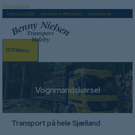
Hop til indhold
(+45) 21 27 70 56
Industrivej 3, 4960 Holeby
bnt@hanet.dk
Menu
Vognmandskørsel
Transport på hele Sjælland