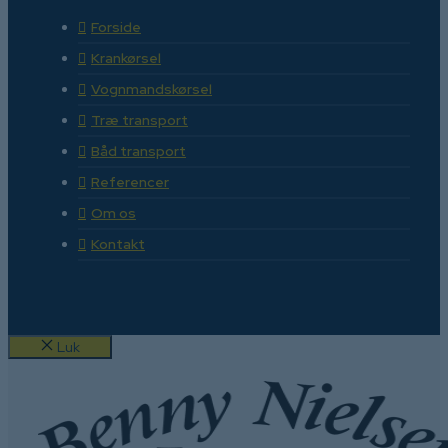
Forside
Krankørsel
Vognmandskørsel
Træ transport
Båd transport
Referencer
Om os
Kontakt
Luk