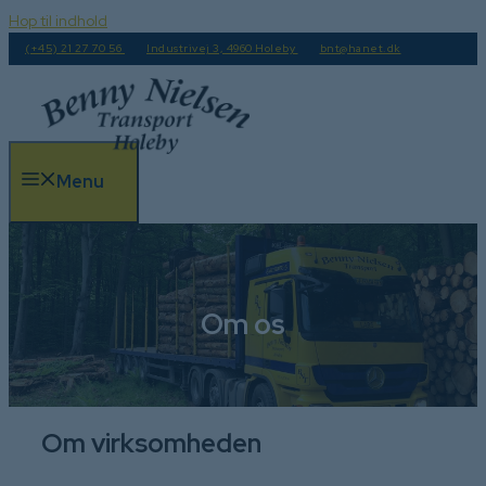
Hop til indhold
(+45) 21 27 70 56
Industrivej 3, 4960 Holeby
bnt@hanet.dk
Menu
Om os
Om virksomheden