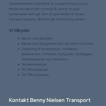
Virksomhedens chauffører er meget erfarne og de
fleste har været der i mange år, det er en god
kombination som gør dem til specialister til deres
transportopgaver, så alt forgår effektivt og sikkert.
Vi tilbyder
​Kørsel med skovbiler
Kørsel med tip/gardintrailer, lad samt container.
Udlejning af rendegraver, minilæser,
pladevirator, moterbør, minigraver, fliseklipper,
teleskoplæsser og containere.
Studenterkørsel.
115 TM krankørsel.
135 TM krankørsel.
Kontakt Benny Nielsen Transport