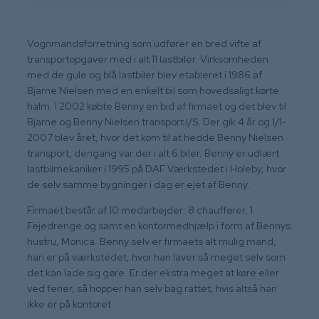
Vognmandsforretning som udfører en bred vifte af
transportopgaver med i alt 11 lastbiler. Virksomheden
med de gule og blå lastbiler blev etableret i 1986 af
Bjarne Nielsen med en enkelt bil som hovedsaligt kørte
halm. I 2002 købte Benny en bid af firmaet og det blev til
Bjarne og Benny Nielsen transport I/S. Der gik 4 år og 1/1-
2007 blev året, hvor det kom til at hedde Benny Nielsen
transport, dengang var der i alt 6 biler. Benny er udlært
lastbilmekaniker i 1995 på DAF Værkstedet i Holeby, hvor
de selv samme bygninger i dag er ejet af Benny.
​Firmaet består af 10 medarbejder: 8 chauffører, 1
Fejedrenge og samt en kontormedhjælp i form af Bennys
hustru, Monica. Benny selv er firmaets alt mulig mand,
han er på værkstedet, hvor han laver så meget selv som
det kan lade sig gøre. Er der ekstra meget at køre eller
ved ferier, så hopper han selv bag rattet, hvis altså han
ikke er på kontoret.